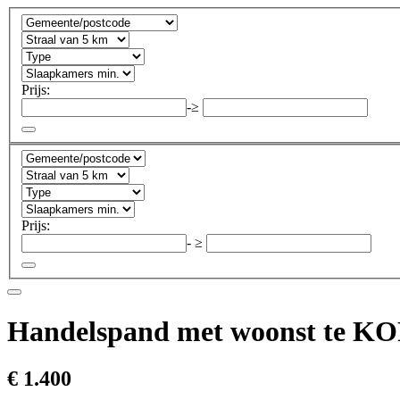
Prijs:
-
≥
Prijs:
-
≥
Handelspand met woonst te K
€ 1.400