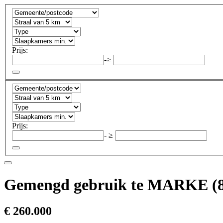
Prijs:
-
≥
Prijs:
-
≥
Gemengd gebruik te MARKE (8
€ 260.000