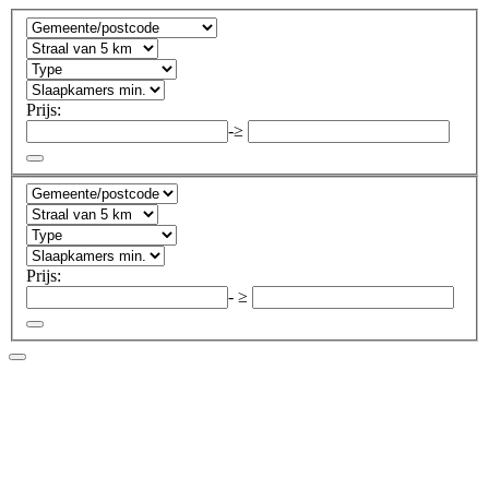
Prijs:
-
≥
Prijs:
-
≥