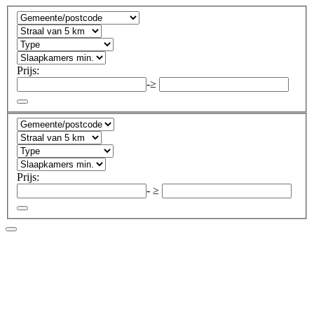
Prijs:
-
≥
Prijs:
-
≥