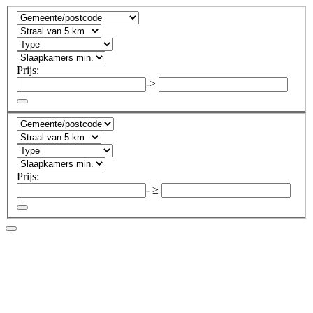
Prijs:
-
≥
Prijs:
-
≥