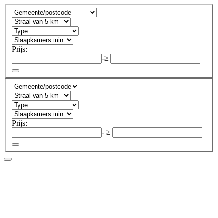
Prijs:
-
≥
Prijs:
-
≥