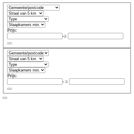
Prijs:
-
≥
Prijs:
-
≥