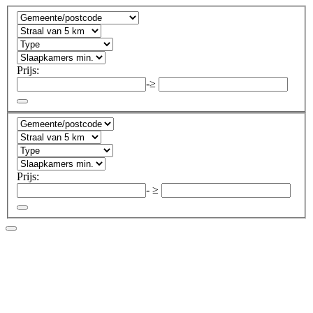
Prijs:
-
≥
Prijs:
-
≥