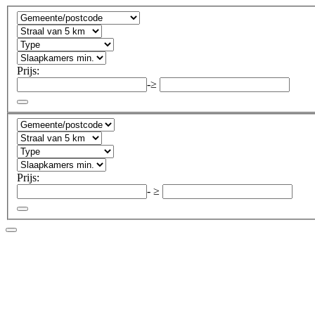
Prijs:
-
≥
Prijs:
-
≥